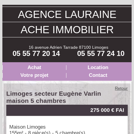
AGENCE LAURAINE
ACHE IMMOBILIER
16 avenue Adrien Tarrade 87100 Limoges
05 55 77 20 14
05 55 77 24 10
Achat
Location
Votre projet
Contact
Retour
Limoges secteur Eugène Varlin
maison 5 chambres
275 000 € FAI
Maison Limoges
155m² - 8 pièce(s) - 5 chambre(s)